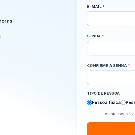
E-MAIL
*
doras
SENHA
*
l
CONFIRME A SENHA
*
TIPO DE PESSOA
Pessoa física
Pess
Ao prosseguir, 