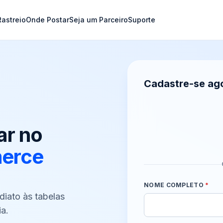
Rastreio
Onde Postar
Seja um Parceiro
Suporte
Cadastre-se ag
r no
erce
NOME COMPLETO
*
diato às tabelas
a.